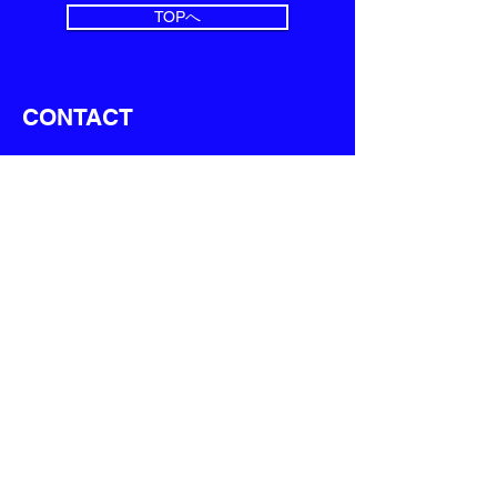
TOPへ
​CONTACT
Company Name
Post
URL
First Name
Last Name
Tel