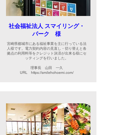
社会福祉法人 スマイリング・
パーク
様
宮崎県都城市にある福祉事業を主に行っている法
人様です。電力契約内容の見直し・切り替えと各
拠点の利用料等をクレジット決済が出来る様にセ
ッティング
を行いました。
理事長
山田 一久
URL
https://smilehohoemi.com/