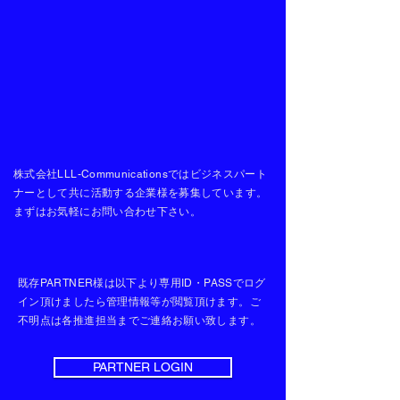
株式会社LLL-Communicationsでは​ビジネスパート
ナーとして共に活動する企業様を募集しています。
​まずはお気軽にお問い合わせ下さい。
既存PARTNER様は以下より専用ID・PASSでログ
イン頂けましたら管理情報等が閲覧頂けます。
​ご
不明点は各推進担当までご連絡お願い致します。
PARTNER LOGIN